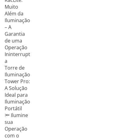
RacLite:
Muito
Além da
Iluminação
– A
Garantia
de uma
Operação
Ininterrupt
a
Torre de
Iluminação
Tower Pro:
A Solução
Ideal para
Iluminação
Portátil
🔦 Ilumine
sua
Operação
com o