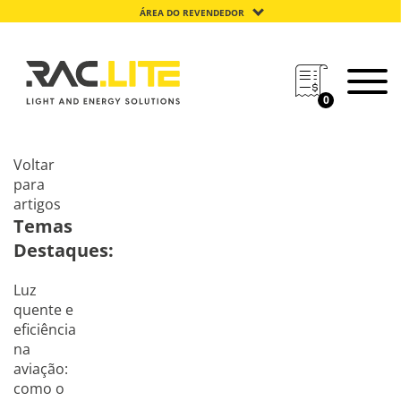
ÁREA DO REVENDEDOR
0
Voltar
para
artigos
Temas
Destaques:
Luz
quente e
eficiência
na
aviação:
como o