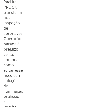
RacLite
PRO 5K
transform
ou a
inspeção
de
aeronaves
Operação
parada é
prejuízo
certo:
entenda
como
evitar esse
risco com
soluções
de
iluminação
profission
al