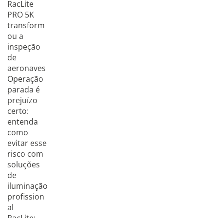
RacLite
PRO 5K
transform
ou a
inspeção
de
aeronaves
Operação
parada é
prejuízo
certo:
entenda
como
evitar esse
risco com
soluções
de
iluminação
profission
al