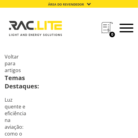
ÁREA DO REVENDEDOR
0
Voltar
para
artigos
Temas
Destaques:
Luz
quente e
eficiência
na
aviação:
como o