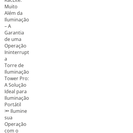
RacLite:
Muito
Além da
Iluminação
– A
Garantia
de uma
Operação
Ininterrupt
a
Torre de
Iluminação
Tower Pro:
A Solução
Ideal para
Iluminação
Portátil
🔦 Ilumine
sua
Operação
com o