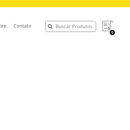
bre
Contato
0