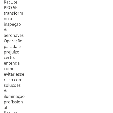
RacLite
PRO 5K
transform
ou a
inspeção
de
aeronaves
Operação
parada é
prejuízo
certo:
entenda
como
evitar esse
risco com
soluções
de
iluminação
profission
al