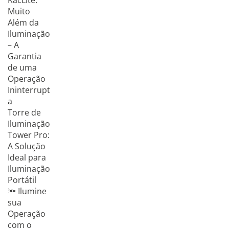
RacLite:
Muito
Além da
Iluminação
– A
Garantia
de uma
Operação
Ininterrupt
a
Torre de
Iluminação
Tower Pro:
A Solução
Ideal para
Iluminação
Portátil
🔦 Ilumine
sua
Operação
com o