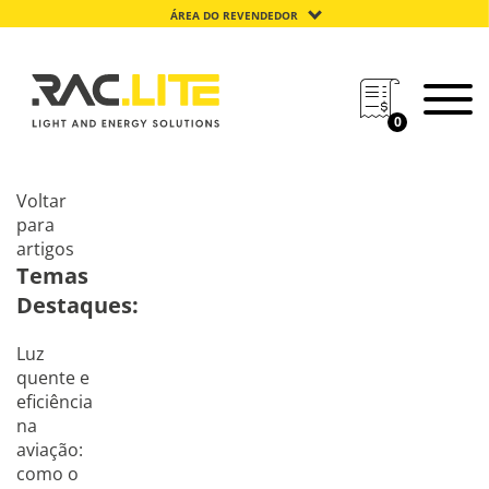
ÁREA DO REVENDEDOR
0
Voltar
para
artigos
Temas
Destaques:
Luz
quente e
eficiência
na
aviação:
como o