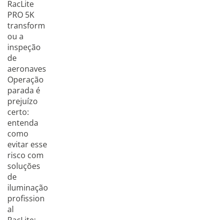
RacLite
PRO 5K
transform
ou a
inspeção
de
aeronaves
Operação
parada é
prejuízo
certo:
entenda
como
evitar esse
risco com
soluções
de
iluminação
profission
al