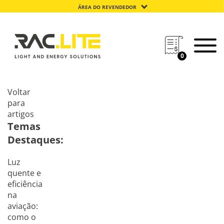
ÁREA DO REVENDEDOR
0
Voltar
para
artigos
Temas
Destaques:
Luz
quente e
eficiência
na
aviação:
como o