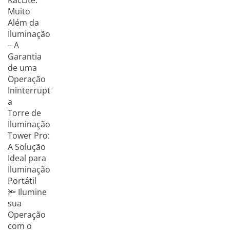
RacLite:
Muito
Além da
Iluminação
– A
Garantia
de uma
Operação
Ininterrupt
a
Torre de
Iluminação
Tower Pro:
A Solução
Ideal para
Iluminação
Portátil
🔦 Ilumine
sua
Operação
com o