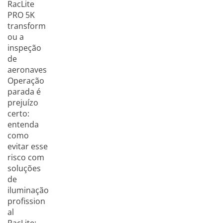
RacLite
PRO 5K
transform
ou a
inspeção
de
aeronaves
Operação
parada é
prejuízo
certo:
entenda
como
evitar esse
risco com
soluções
de
iluminação
profission
al