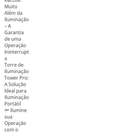
RacLite:
Muito
Além da
Iluminação
– A
Garantia
de uma
Operação
Ininterrupt
a
Torre de
Iluminação
Tower Pro:
A Solução
Ideal para
Iluminação
Portátil
🔦 Ilumine
sua
Operação
com o