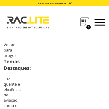
ÁREA DO REVENDEDOR
0
Voltar
para
artigos
Temas
Destaques:
Luz
quente e
eficiência
na
aviação:
como o