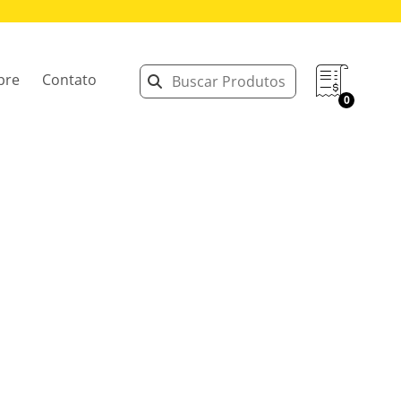
bre
Contato
0