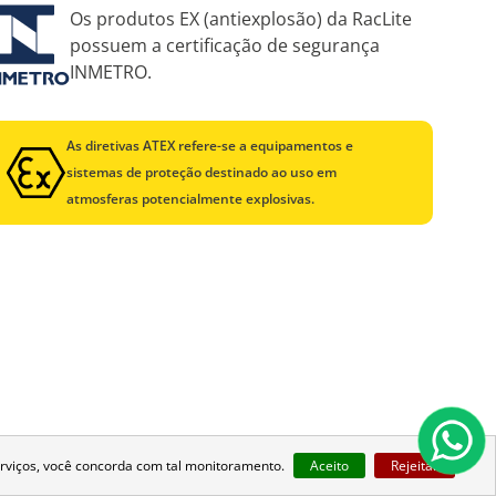
Os produtos EX (antiexplosão) da RacLite
possuem a certificação de segurança
INMETRO.
As diretivas ATEX refere-se a equipamentos e
sistemas de proteção destinado ao uso em
atmosferas potencialmente explosivas.
rviços, você concorda com tal monitoramento.
Aceito
Rejeitar