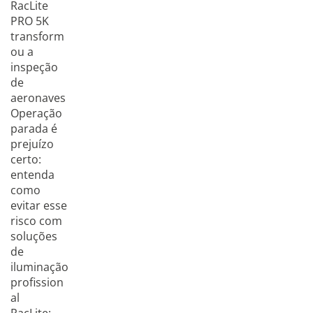
RacLite
PRO 5K
transform
ou a
inspeção
de
aeronaves
Operação
parada é
prejuízo
certo:
entenda
como
evitar esse
risco com
soluções
de
iluminação
profission
al