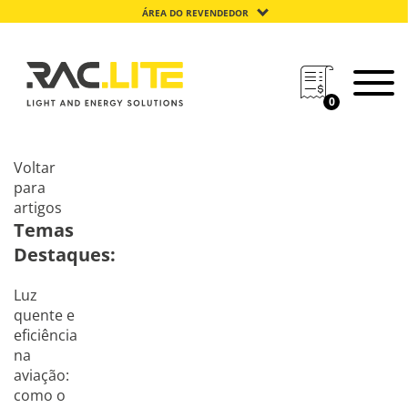
ÁREA DO REVENDEDOR
0
Voltar
para
artigos
Temas
Destaques:
Luz
quente e
eficiência
na
aviação:
como o