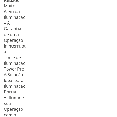
RacLite:
Muito
Além da
Iluminação
– A
Garantia
de uma
Operação
Ininterrupt
a
Torre de
Iluminação
Tower Pro:
A Solução
Ideal para
Iluminação
Portátil
🔦 Ilumine
sua
Operação
com o