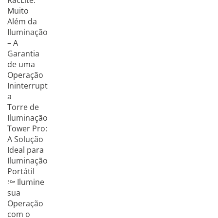
RacLite:
Muito
Além da
Iluminação
– A
Garantia
de uma
Operação
Ininterrupt
a
Torre de
Iluminação
Tower Pro:
A Solução
Ideal para
Iluminação
Portátil
🔦 Ilumine
sua
Operação
com o