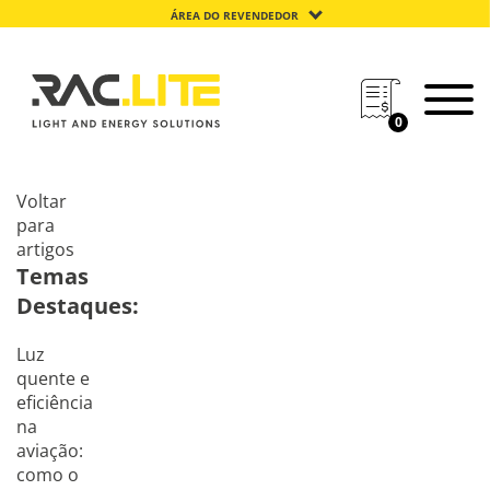
ÁREA DO REVENDEDOR
0
Voltar
para
artigos
Temas
Destaques:
Luz
quente e
eficiência
na
aviação:
como o