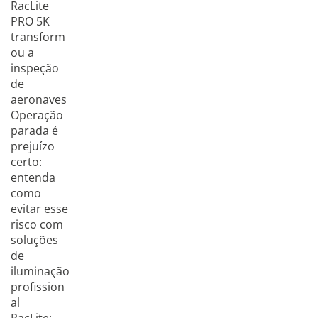
RacLite
PRO 5K
transform
ou a
inspeção
de
aeronaves
Operação
parada é
prejuízo
certo:
entenda
como
evitar esse
risco com
soluções
de
iluminação
profission
al