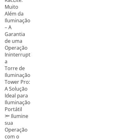
RacLite:
Muito
Além da
Iluminação
– A
Garantia
de uma
Operação
Ininterrupt
a
Torre de
Iluminação
Tower Pro:
A Solução
Ideal para
Iluminação
Portátil
🔦 Ilumine
sua
Operação
com o