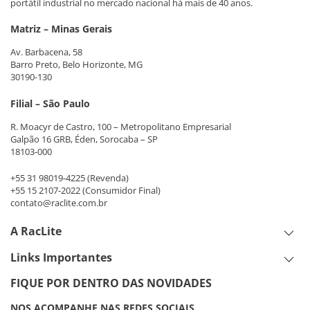
portátil industrial no mercado nacional há mais de 40 anos.
Matriz – Minas Gerais
Av. Barbacena, 58
Barro Preto, Belo Horizonte, MG
30190-130
Filial – São Paulo
R. Moacyr de Castro, 100 – Metropolitano Empresarial
Galpão 16 GRB, Éden, Sorocaba – SP
18103-000
+55 31 98019-4225
(Revenda)
+55 15 2107-2022
(Consumidor Final)
contato@raclite.com.br
A RacLite
Links Importantes
FIQUE POR DENTRO DAS NOVIDADES
NOS ACOMPANHE NAS REDES SOCIAIS