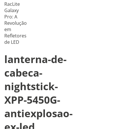
RacLite
Galaxy
Pro: A
Revolução
em
Refletores
de LED
lanterna-de-
cabeca-
nightstick-
XPP-5450G-
antiexplosao-
ex-led