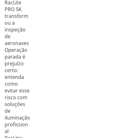
RacLite
PRO 5K
transform
ou a
inspeção
de
aeronaves
Operação
parada é
prejuízo
certo:
entenda
como
evitar esse
risco com
soluções
de
iluminação
profission
al