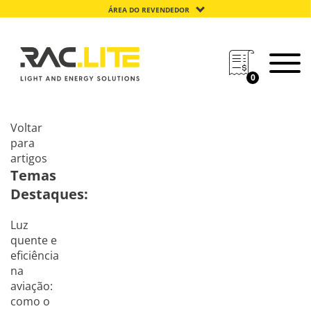
ÁREA DO REVENDEDOR
0
Voltar
para
artigos
Temas
Destaques:
Luz
quente e
eficiência
na
aviação:
como o