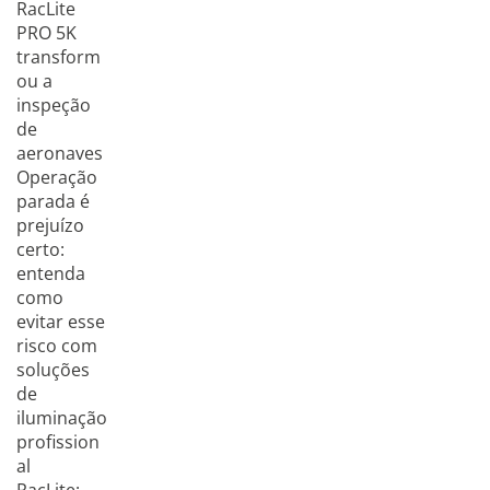
RacLite
PRO 5K
transform
ou a
inspeção
de
aeronaves
Operação
parada é
prejuízo
certo:
entenda
como
evitar esse
risco com
soluções
de
iluminação
profission
al