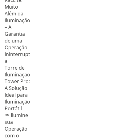
RacLite:
Muito
Além da
Iluminação
– A
Garantia
de uma
Operação
Ininterrupt
a
Torre de
Iluminação
Tower Pro:
A Solução
Ideal para
Iluminação
Portátil
🔦 Ilumine
sua
Operação
com o