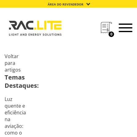
ÁREA DO REVENDEDOR
0
Voltar
para
artigos
Temas
Destaques:
Luz
quente e
eficiência
na
aviação:
como o