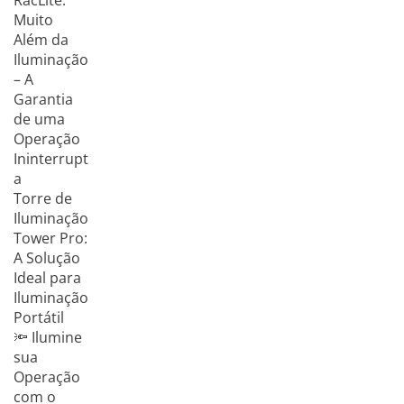
RacLite:
Muito
Além da
Iluminação
– A
Garantia
de uma
Operação
Ininterrupt
a
Torre de
Iluminação
Tower Pro:
A Solução
Ideal para
Iluminação
Portátil
🔦 Ilumine
sua
Operação
com o