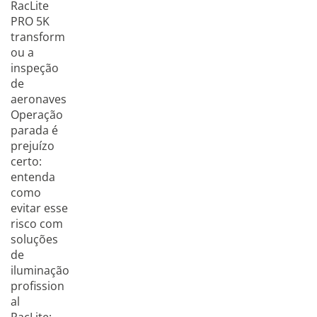
RacLite
PRO 5K
transform
ou a
inspeção
de
aeronaves
Operação
parada é
prejuízo
certo:
entenda
como
evitar esse
risco com
soluções
de
iluminação
profission
al