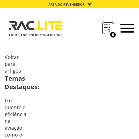
ÁREA DO REVENDEDOR
0
Voltar
para
artigos
Temas
Destaques:
Luz
quente e
eficiência
na
aviação:
como o