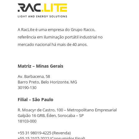
A RacLite é uma empresa do Grupo Racco,
referência em iluminação portátil industrial no
mercado nacional há mais de 40 anos.
Matriz – Minas Gerais
Av. Barbacena, 58
Barro Preto, Belo Horizonte, MG
30190-130
Filial – São Paulo
R. Moacyr de Castro, 100 – Metropolitano Empresarial
Galpão 16 GRB, Éden, Sorocaba – SP
18103-000
+55 31 98019-4225
(Revenda)
+55 15 2107-2022
(Consumidor Final)