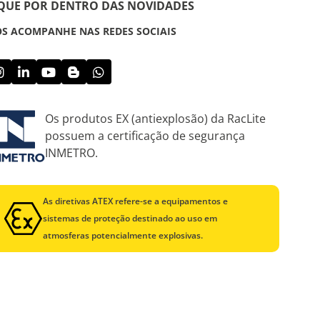
IQUE POR DENTRO DAS NOVIDADES
S ACOMPANHE NAS REDES SOCIAIS
Os produtos EX (antiexplosão) da RacLite
possuem a certificação de segurança
INMETRO.
As diretivas ATEX refere-se a equipamentos e
sistemas de proteção destinado ao uso em
atmosferas potencialmente explosivas.