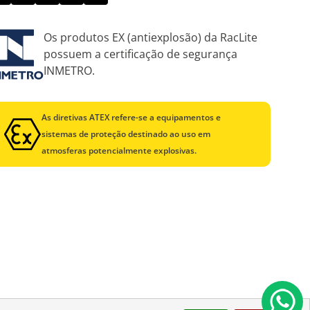
Os produtos EX (antiexplosão) da RacLite
possuem a certificação de segurança
INMETRO.
As diretivas ATEX refere-se a equipamentos e
sistemas de proteção destinado ao uso em
atmosferas potencialmente explosivas.