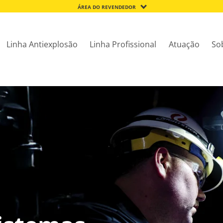
ÁREA DO REVENDEDOR
Linha Antiexplosão
Linha Profissional
Atuação
So