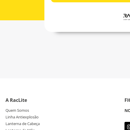
A RacLite
F
Quem Somos
NO
Linha Antiexplosão
Lanterna de Cabeça