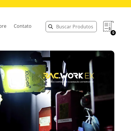
bre
Contato
0