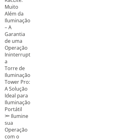
RacLite:
Muito
Além da
Iluminação
– A
Garantia
de uma
Operação
Ininterrupt
a
Torre de
Iluminação
Tower Pro:
A Solução
Ideal para
Iluminação
Portátil
🔦 Ilumine
sua
Operação
com o