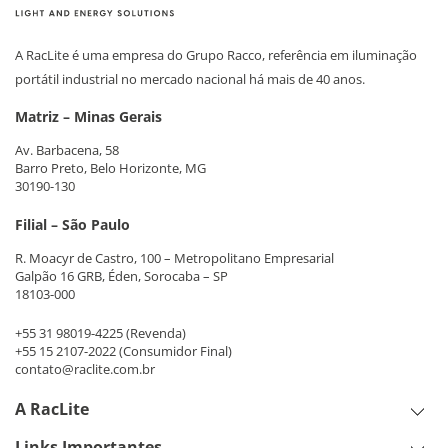
A RacLite é uma empresa do Grupo Racco, referência em iluminação
portátil industrial no mercado nacional há mais de 40 anos.
Matriz – Minas Gerais
Av. Barbacena, 58
Barro Preto, Belo Horizonte, MG
30190-130
Filial – São Paulo
R. Moacyr de Castro, 100 – Metropolitano Empresarial
Galpão 16 GRB, Éden, Sorocaba – SP
18103-000
+55 31 98019-4225
(Revenda)
+55 15 2107-2022
(Consumidor Final)
contato@raclite.com.br
A RacLite
Links Importantes