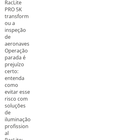
RacLite
PRO 5K
transform
ou a
inspeção
de
aeronaves
Operação
parada é
prejuízo
certo:
entenda
como
evitar esse
risco com
soluções
de
iluminação
profission
al