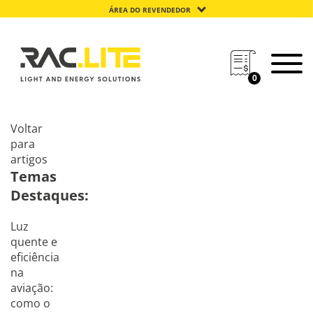
ÁREA DO REVENDEDOR
0
Voltar
para
artigos
Temas
Destaques:
Luz
quente e
eficiência
na
aviação:
como o