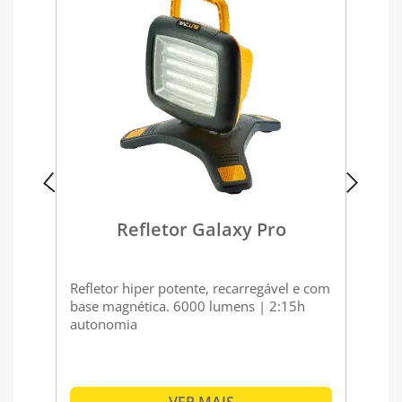
Refletor Galaxy Pro
e
Refletor hiper potente, recarregável e com
Re
base magnética. 6000 lumens | 2:15h
re
autonomia
lu