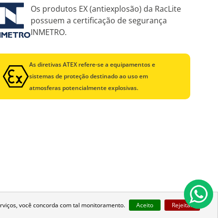
Os produtos EX (antiexplosão) da RacLite
possuem a certificação de segurança
INMETRO.
As diretivas ATEX refere-se a equipamentos e
sistemas de proteção destinado ao uso em
atmosferas potencialmente explosivas.
rviços, você concorda com tal monitoramento.
Aceito
Rejeitar