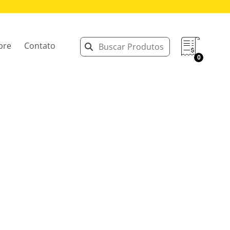
bre
Contato
0