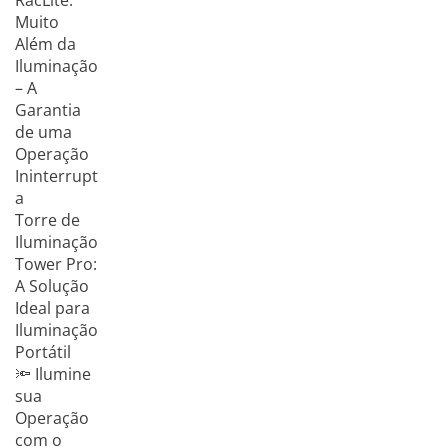
RacLite:
Muito
Além da
Iluminação
– A
Garantia
de uma
Operação
Ininterrupt
a
Torre de
Iluminação
Tower Pro:
A Solução
Ideal para
Iluminação
Portátil
🔦 Ilumine
sua
Operação
com o