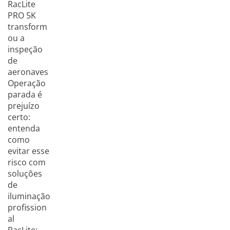
RacLite
PRO 5K
transform
ou a
inspeção
de
aeronaves
Operação
parada é
prejuízo
certo:
entenda
como
evitar esse
risco com
soluções
de
iluminação
profission
al