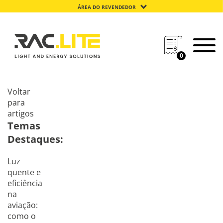
ÁREA DO REVENDEDOR
0
Voltar
para
artigos
Temas
Destaques:
Luz
quente e
eficiência
na
aviação:
como o