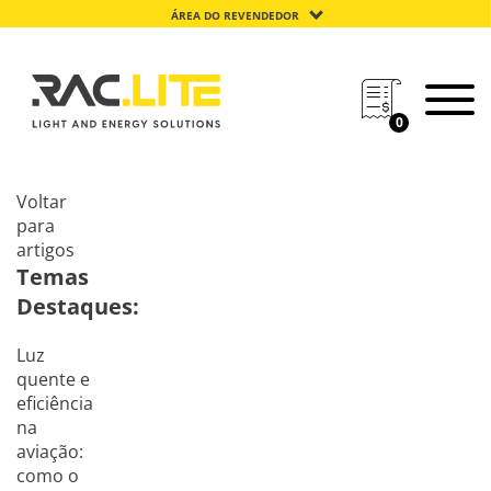
ÁREA DO REVENDEDOR
0
Voltar
para
artigos
Temas
Destaques:
Luz
quente e
eficiência
na
aviação:
como o