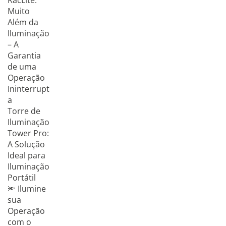
RacLite:
Muito
Além da
Iluminação
– A
Garantia
de uma
Operação
Ininterrupt
a
Torre de
Iluminação
Tower Pro:
A Solução
Ideal para
Iluminação
Portátil
🔦 Ilumine
sua
Operação
com o