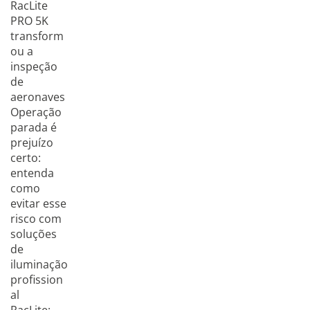
RacLite
PRO 5K
transform
ou a
inspeção
de
aeronaves
Operação
parada é
prejuízo
certo:
entenda
como
evitar esse
risco com
soluções
de
iluminação
profission
al