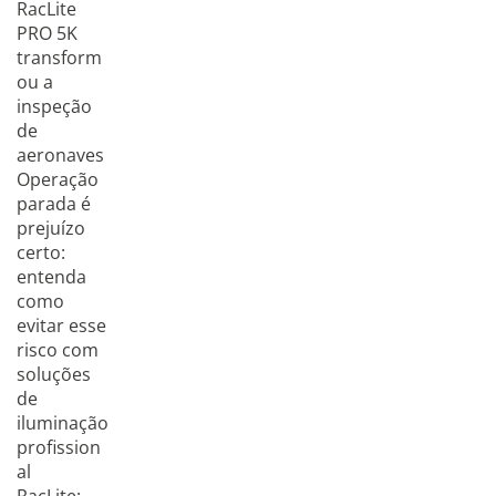
RacLite
PRO 5K
transform
ou a
inspeção
de
aeronaves
Operação
parada é
prejuízo
certo:
entenda
como
evitar esse
risco com
soluções
de
iluminação
profission
al