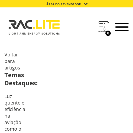
ÁREA DO REVENDEDOR
0
Voltar
para
artigos
Temas
Destaques:
Luz
quente e
eficiência
na
aviação:
como o