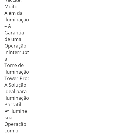
RacLite:
Muito
Além da
Iluminação
– A
Garantia
de uma
Operação
Ininterrupt
a
Torre de
Iluminação
Tower Pro:
A Solução
Ideal para
Iluminação
Portátil
🔦 Ilumine
sua
Operação
com o