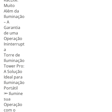
RacLite:
Muito
Além da
Iluminação
– A
Garantia
de uma
Operação
Ininterrupt
a
Torre de
Iluminação
Tower Pro:
A Solução
Ideal para
Iluminação
Portátil
🔦 Ilumine
sua
Operação
com o