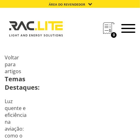
ÁREA DO REVENDEDOR
0
Voltar
para
artigos
Temas
Destaques:
Luz
quente e
eficiência
na
aviação:
como o