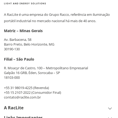
A RacLite é uma empresa do Grupo Racco, referência em iluminação
portátil industrial no mercado nacional há mais de 40 anos.
Matriz – Minas Gerais
Av. Barbacena, 58
Barro Preto, Belo Horizonte, MG
30190-130
Filial – São Paulo
R. Moacyr de Castro, 100 – Metropolitano Empresarial
Galpão 16 GRB, Éden, Sorocaba – SP
18103-000
+55 31 98019-4225
(Revenda)
+55 15 2107-2022
(Consumidor Final)
contato@raclite.com.br
A RacLite
Links Importantes