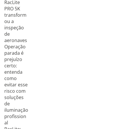
RacLite
PRO 5K
transform
ou a
inspeção
de
aeronaves
Operação
parada é
prejuízo
certo:
entenda
como
evitar esse
risco com
soluções
de
iluminação
profission
al