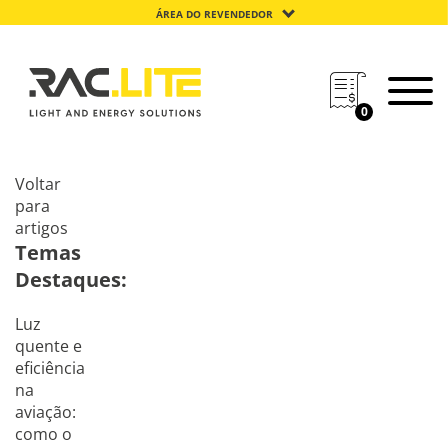
ÁREA DO REVENDEDOR
0
Voltar
para
artigos
Temas
Destaques:
Luz
quente e
eficiência
na
aviação:
como o