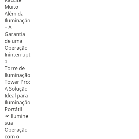
RacLite:
Muito
Além da
Iluminação
– A
Garantia
de uma
Operação
Ininterrupt
a
Torre de
Iluminação
Tower Pro:
A Solução
Ideal para
Iluminação
Portátil
🔦 Ilumine
sua
Operação
com o