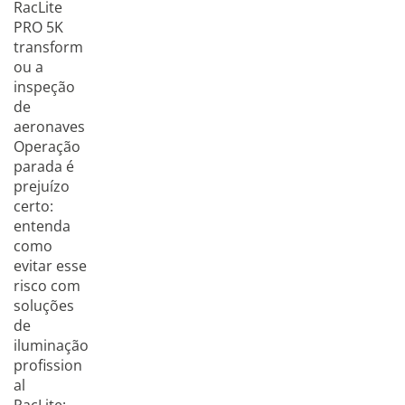
RacLite
PRO 5K
transform
ou a
inspeção
de
aeronaves
Operação
parada é
prejuízo
certo:
entenda
como
evitar esse
risco com
soluções
de
iluminação
profission
al