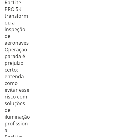
RacLite
PRO 5K
transform
ou a
inspeção
de
aeronaves
Operação
parada é
prejuízo
certo:
entenda
como
evitar esse
risco com
soluções
de
iluminação
profission
al