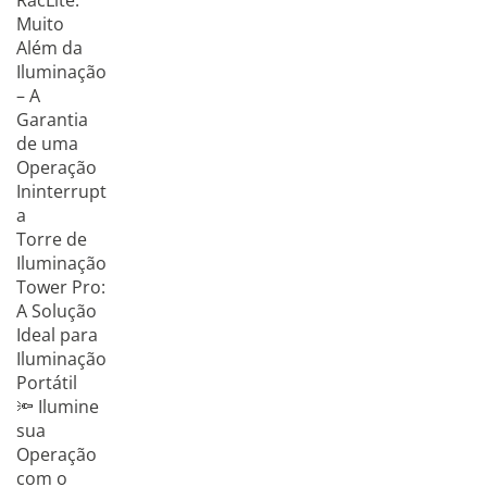
RacLite:
Muito
Além da
Iluminação
– A
Garantia
de uma
Operação
Ininterrupt
a
Torre de
Iluminação
Tower Pro:
A Solução
Ideal para
Iluminação
Portátil
🔦 Ilumine
sua
Operação
com o