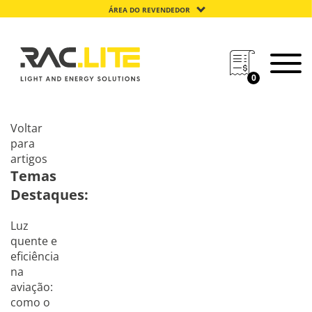
ÁREA DO REVENDEDOR
0
Voltar
para
artigos
Temas
Destaques:
Luz
quente e
eficiência
na
aviação:
como o