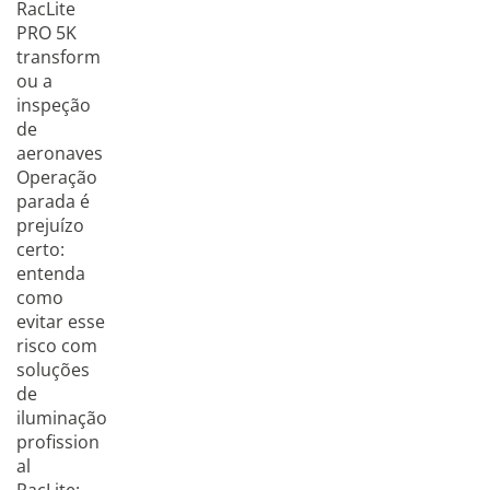
RacLite
PRO 5K
transform
ou a
inspeção
de
aeronaves
Operação
parada é
prejuízo
certo:
entenda
como
evitar esse
risco com
soluções
de
iluminação
profission
al