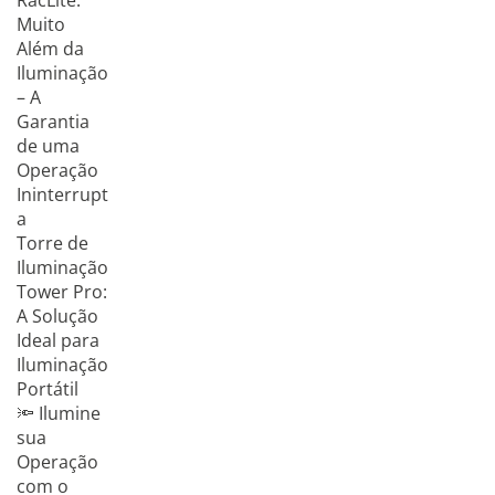
RacLite:
Muito
Além da
Iluminação
– A
Garantia
de uma
Operação
Ininterrupt
a
Torre de
Iluminação
Tower Pro:
A Solução
Ideal para
Iluminação
Portátil
🔦 Ilumine
sua
Operação
com o