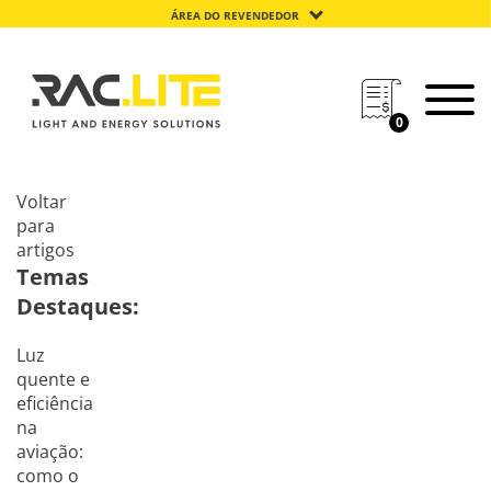
ÁREA DO REVENDEDOR
0
Voltar
para
artigos
Temas
Destaques:
Luz
quente e
eficiência
na
aviação:
como o