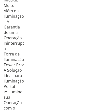
RacLite:
Muito
Além da
Iluminação
– A
Garantia
de uma
Operação
Ininterrupt
a
Torre de
Iluminação
Tower Pro:
A Solução
Ideal para
Iluminação
Portátil
🔦 Ilumine
sua
Operação
com o