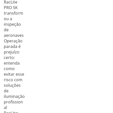
RacLite
PRO 5K
transform
ou a
inspeção
de
aeronaves
Operação
parada é
prejuízo
certo:
entenda
como
evitar esse
risco com
soluções
de
iluminação
profission
al