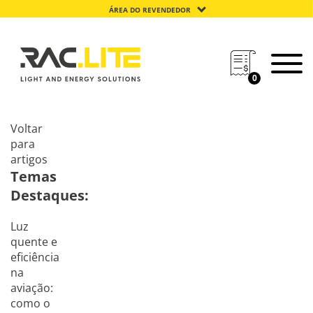
ÁREA DO REVENDEDOR
0
Voltar
para
artigos
Temas
Destaques:
Luz
quente e
eficiência
na
aviação:
como o