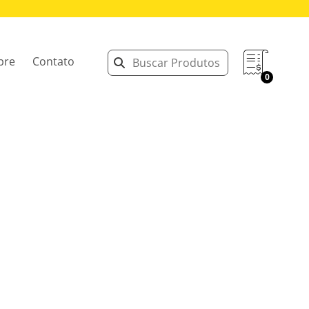
bre
Contato
0