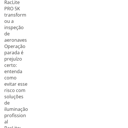
RacLite
PRO 5K
transform
ou a
inspeção
de
aeronaves
Operação
parada é
prejuízo
certo:
entenda
como
evitar esse
risco com
soluções
de
iluminação
profission
al