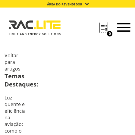
ÁREA DO REVENDEDOR
0
Voltar
para
artigos
Temas
Destaques:
Luz
quente e
eficiência
na
aviação:
como o