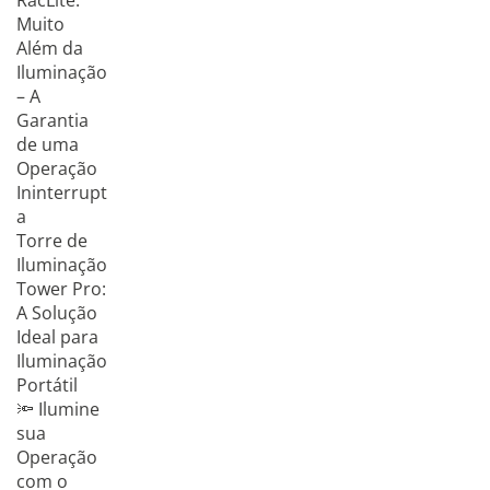
RacLite:
Muito
Além da
Iluminação
– A
Garantia
de uma
Operação
Ininterrupt
a
Torre de
Iluminação
Tower Pro:
A Solução
Ideal para
Iluminação
Portátil
🔦 Ilumine
sua
Operação
com o