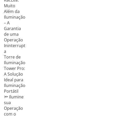
RacLite:
Muito
Além da
Iluminação
– A
Garantia
de uma
Operação
Ininterrupt
a
Torre de
Iluminação
Tower Pro:
A Solução
Ideal para
Iluminação
Portátil
🔦 Ilumine
sua
Operação
com o