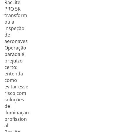
RacLite
PRO 5K
transform
ou a
inspeção
de
aeronaves
Operação
parada é
prejuízo
certo:
entenda
como
evitar esse
risco com
soluções
de
iluminação
profission
al