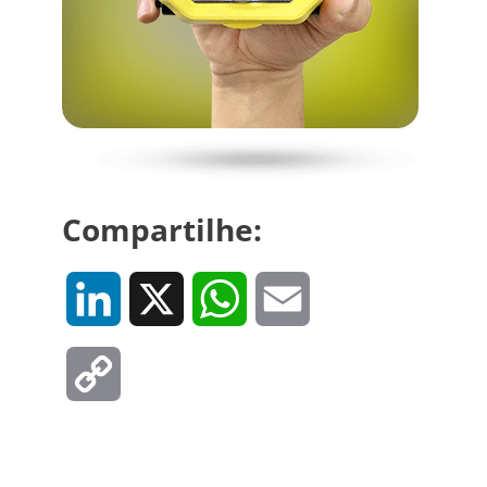
Compartilhe:
LinkedIn
X
WhatsApp
Email
Copy
Link