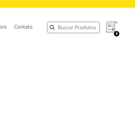
bre
Contato
0