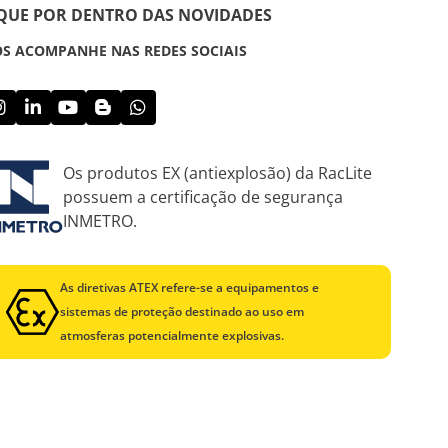
IQUE POR DENTRO DAS NOVIDADES
S ACOMPANHE NAS REDES SOCIAIS
Os produtos EX (antiexplosão) da RacLite
possuem a certificação de segurança
INMETRO.
As diretivas ATEX refere-se a equipamentos e
sistemas de proteção destinado ao uso em
atmosferas potencialmente explosivas.