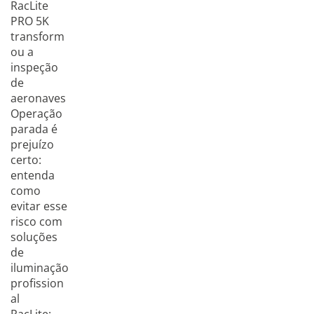
RacLite
PRO 5K
transform
ou a
inspeção
de
aeronaves
Operação
parada é
prejuízo
certo:
entenda
como
evitar esse
risco com
soluções
de
iluminação
profission
al