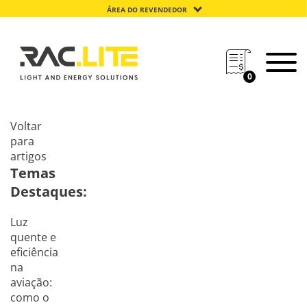
ÁREA DO REVENDEDOR
0
Voltar
para
artigos
Temas
Destaques:
Luz
quente e
eficiência
na
aviação:
como o