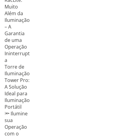
RacLite:
Muito
Além da
Iluminação
– A
Garantia
de uma
Operação
Ininterrupt
a
Torre de
Iluminação
Tower Pro:
A Solução
Ideal para
Iluminação
Portátil
🔦 Ilumine
sua
Operação
com o