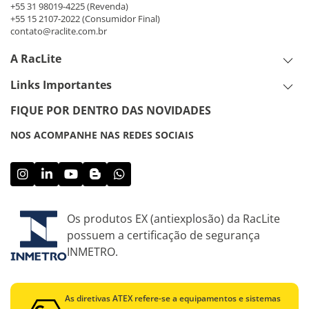
+55 31 98019-4225
(Revenda)
+55 15 2107-2022
(Consumidor Final)
contato@raclite.com.br
A RacLite
Links Importantes
FIQUE POR DENTRO DAS NOVIDADES
NOS ACOMPANHE NAS REDES SOCIAIS
Os produtos EX (antiexplosão) da RacLite
possuem a certificação de segurança
INMETRO.
As diretivas ATEX refere-se a equipamentos e sistemas