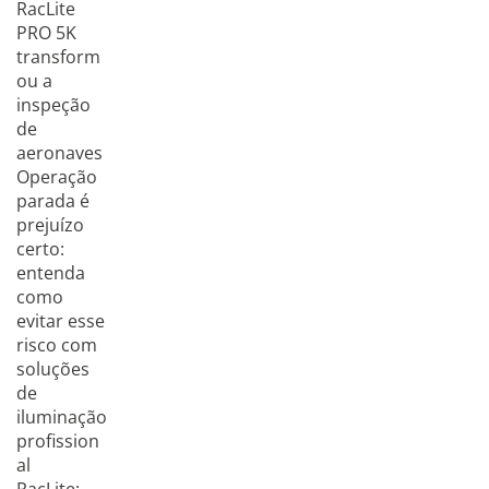
RacLite
PRO 5K
transform
ou a
inspeção
de
aeronaves
Operação
parada é
prejuízo
certo:
entenda
como
evitar esse
risco com
soluções
de
iluminação
profission
al