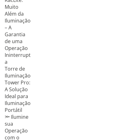
RacLite:
Muito
Além da
Iluminação
– A
Garantia
de uma
Operação
Ininterrupt
a
Torre de
Iluminação
Tower Pro:
A Solução
Ideal para
Iluminação
Portátil
🔦 Ilumine
sua
Operação
com o