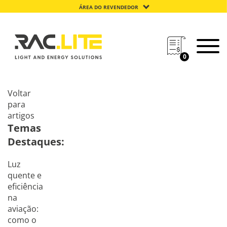
ÁREA DO REVENDEDOR
0
Voltar
para
artigos
Temas
Destaques:
Luz
quente e
eficiência
na
aviação:
como o