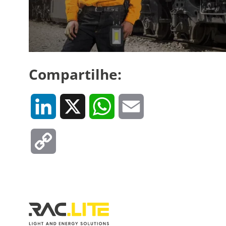
Compartilhe:
LinkedIn
X
WhatsApp
Email
Copy
Link