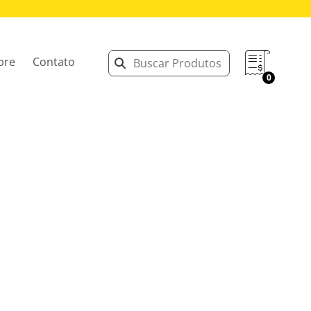
bre
Contato
0