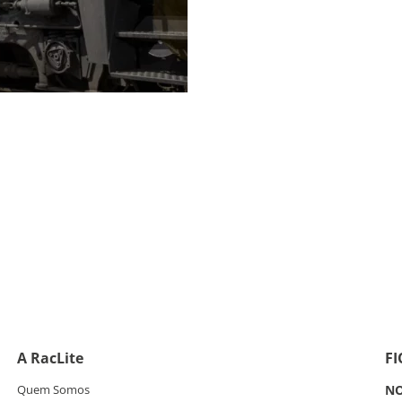
A RacLite
F
Quem Somos
NO