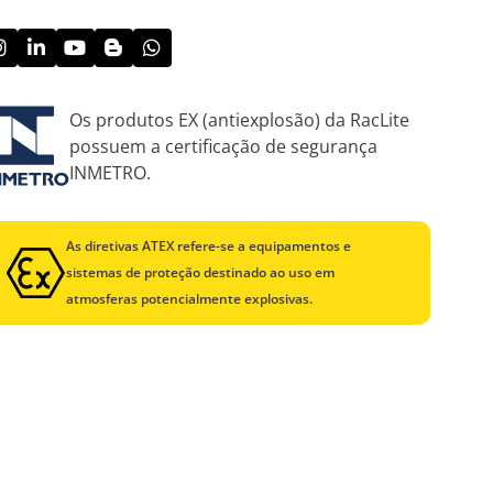
Os produtos EX (antiexplosão) da RacLite
possuem a certificação de segurança
INMETRO.
As diretivas ATEX refere-se a equipamentos e
sistemas de proteção destinado ao uso em
atmosferas potencialmente explosivas.