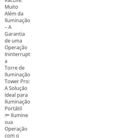
RacLite:
Muito
Além da
Iluminação
– A
Garantia
de uma
Operação
Ininterrupt
a
Torre de
Iluminação
Tower Pro:
A Solução
Ideal para
Iluminação
Portátil
🔦 Ilumine
sua
Operação
com o