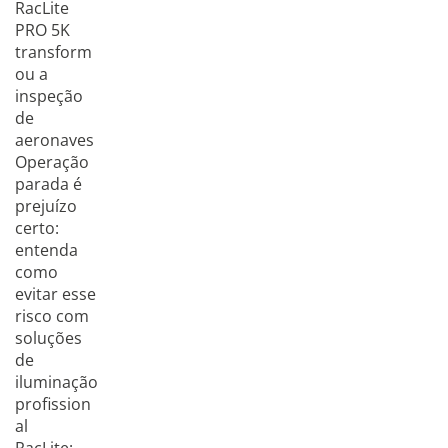
RacLite
PRO 5K
transform
ou a
inspeção
de
aeronaves
Operação
parada é
prejuízo
certo:
entenda
como
evitar esse
risco com
soluções
de
iluminação
profission
al