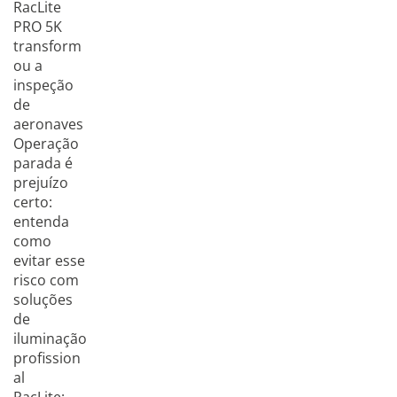
RacLite
PRO 5K
transform
ou a
inspeção
de
aeronaves
Operação
parada é
prejuízo
certo:
entenda
como
evitar esse
risco com
soluções
de
iluminação
profission
al