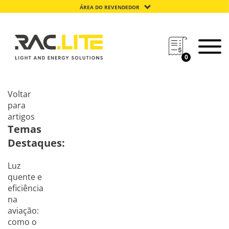
ÁREA DO REVENDEDOR
0
Voltar
para
artigos
Temas
Destaques:
Luz
quente e
eficiência
na
aviação:
como o