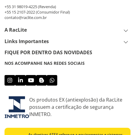
+55 31 98019-4225
(Revenda)
+55 15 2107-2022
(Consumidor Final)
contato@raclite.com.br
A RacLite
Links Importantes
FIQUE POR DENTRO DAS NOVIDADES
NOS ACOMPANHE NAS REDES SOCIAIS
Os produtos EX (antiexplosão) da RacLite
possuem a certificação de segurança
INMETRO.
As diretivas ATEX refere-se a equipamentos e sistemas