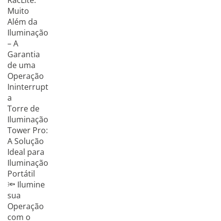
RacLite:
Muito
Além da
Iluminação
– A
Garantia
de uma
Operação
Ininterrupt
a
Torre de
Iluminação
Tower Pro:
A Solução
Ideal para
Iluminação
Portátil
🔦 Ilumine
sua
Operação
com o