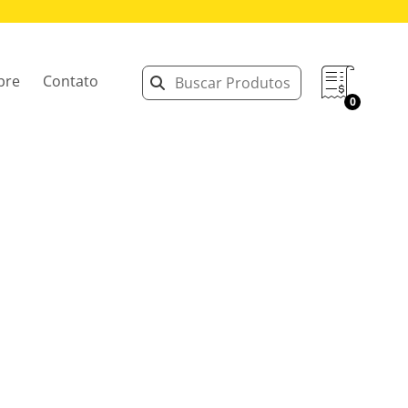
bre
Contato
0