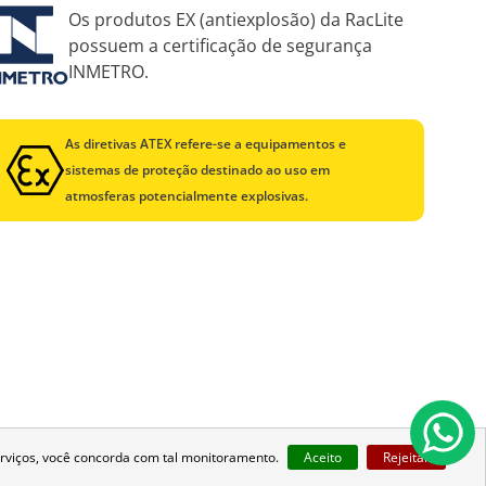
Os produtos EX (antiexplosão) da RacLite
possuem a certificação de segurança
INMETRO.
As diretivas ATEX refere-se a equipamentos e
sistemas de proteção destinado ao uso em
atmosferas potencialmente explosivas.
rviços, você concorda com tal monitoramento.
Aceito
Rejeitar