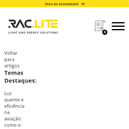
ÁREA DO REVENDEDOR
0
Voltar
para
artigos
Temas
Destaques:
Luz
quente e
eficiência
na
aviação:
como o