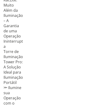
RacLite:
Muito
Além da
Iluminação
– A
Garantia
de uma
Operação
Ininterrupt
a
Torre de
Iluminação
Tower Pro:
A Solução
Ideal para
Iluminação
Portátil
🔦 Ilumine
sua
Operação
com o