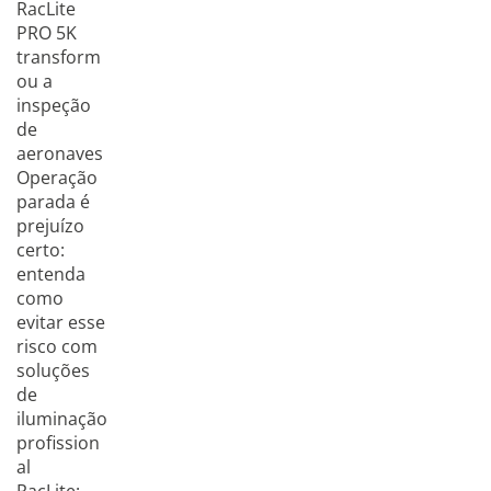
RacLite
PRO 5K
transform
ou a
inspeção
de
aeronaves
Operação
parada é
prejuízo
certo:
entenda
como
evitar esse
risco com
soluções
de
iluminação
profission
al