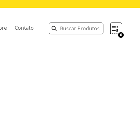
bre
Contato
0