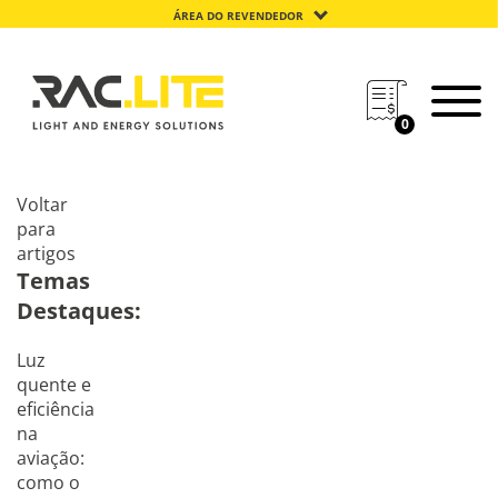
ÁREA DO REVENDEDOR
0
Voltar
para
artigos
Temas
Destaques:
Luz
quente e
eficiência
na
aviação:
como o