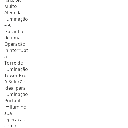
RacLite:
Muito
Além da
Iluminação
– A
Garantia
de uma
Operação
Ininterrupt
a
Torre de
Iluminação
Tower Pro:
A Solução
Ideal para
Iluminação
Portátil
🔦 Ilumine
sua
Operação
com o