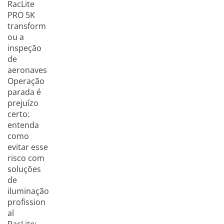
RacLite
PRO 5K
transform
ou a
inspeção
de
aeronaves
Operação
parada é
prejuízo
certo:
entenda
como
evitar esse
risco com
soluções
de
iluminação
profission
al