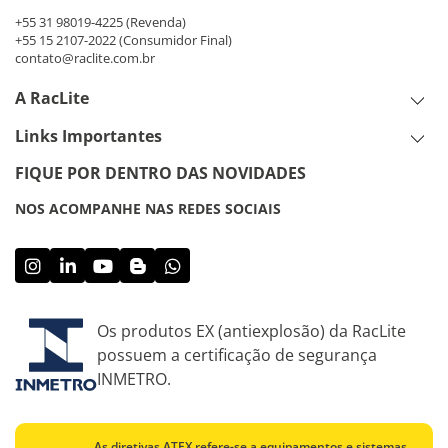
+55 31 98019-4225
(Revenda)
+55 15 2107-2022
(Consumidor Final)
contato@raclite.com.br
A RacLite
Links Importantes
FIQUE POR DENTRO DAS NOVIDADES
NOS ACOMPANHE NAS REDES SOCIAIS
Os produtos EX (antiexplosão) da RacLite
possuem a certificação de segurança
INMETRO.
As diretivas ATEX refere-se a equipamentos e sistemas