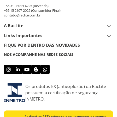
+55 31 98019-4225
(Revenda)
+55 15 2107-2022
(Consumidor Final)
contato@raclite.com.br
A RacLite
Links Importantes
FIQUE POR DENTRO DAS NOVIDADES
NOS ACOMPANHE NAS REDES SOCIAIS
Os produtos EX (antiexplosão) da RacLite
possuem a certificação de segurança
INMETRO.
As diretivas ATEX refere-se a equipamentos e sistemas