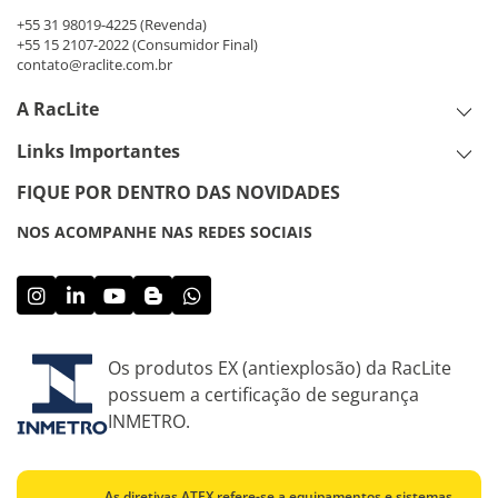
+55 31 98019-4225
(Revenda)
+55 15 2107-2022
(Consumidor Final)
contato@raclite.com.br
A RacLite
Links Importantes
FIQUE POR DENTRO DAS NOVIDADES
NOS ACOMPANHE NAS REDES SOCIAIS
Os produtos EX (antiexplosão) da RacLite
possuem a certificação de segurança
INMETRO.
As diretivas ATEX refere-se a equipamentos e sistemas