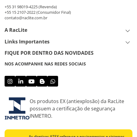
+55 31 98019-4225
(Revenda)
+55 15 2107-2022
(Consumidor Final)
contato@raclite.com.br
A RacLite
Links Importantes
FIQUE POR DENTRO DAS NOVIDADES
NOS ACOMPANHE NAS REDES SOCIAIS
Os produtos EX (antiexplosão) da RacLite
possuem a certificação de segurança
INMETRO.
As diretivas ATEX refere-se a equipamentos e sistemas