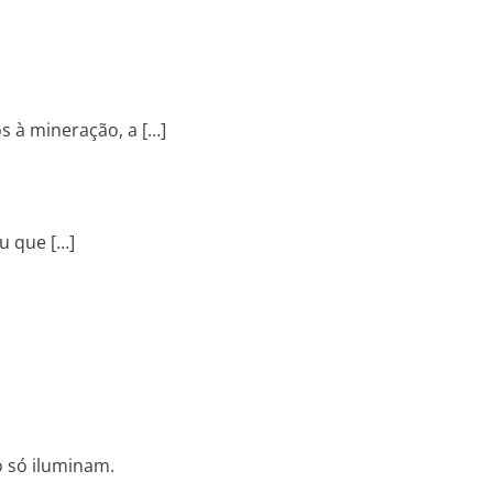
s à mineração, a […]
u que […]
o só iluminam.