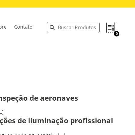
bre
Contato
0
inspeção de aeronaves
.]
ções de iluminação profissional
ssos pode gerar perdas [...]