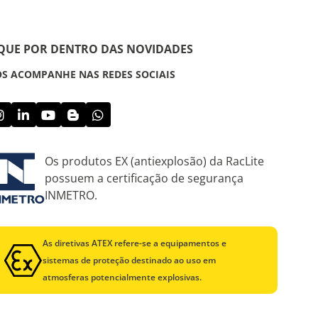
IQUE POR DENTRO DAS NOVIDADES
S ACOMPANHE NAS REDES SOCIAIS
Os produtos EX (antiexplosão) da RacLite
possuem a certificação de segurança
INMETRO.
As diretivas ATEX refere-se a equipamentos e
sistemas de proteção destinado ao uso em
atmosferas potencialmente explosivas.