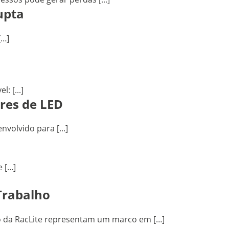
upta
[…]
: [...]
res de LED
volvido para [...]
e […]
Trabalho
ão da RacLite representam um marco em […]