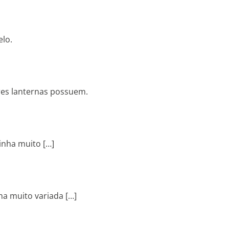
lo.
ores lanternas possuem.
inha muito […]
ha muito variada […]