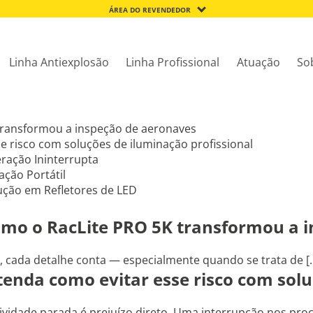
ÁREA DO REVENDEDOR
Linha Antiexplosão
Linha Profissional
Atuação
So
 transformou a inspeção de aeronaves
e risco com soluções de iluminação profissional
ração Ininterrupta
ação Portátil
ução em Refletores de LED
como o RacLite PRO 5K transformou a 
 cada detalhe conta — especialmente quando se trata de [..
tenda como evitar esse risco com solu
idade parada é prejuízo direto. Uma interrupção nos proce