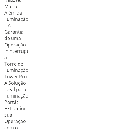
RacLite:
Muito
Além da
Iluminação
– A
Garantia
de uma
Operação
Ininterrupt
a
Torre de
Iluminação
Tower Pro:
A Solução
Ideal para
Iluminação
Portátil
🔦 Ilumine
sua
Operação
com o