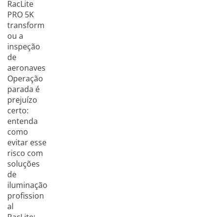
RacLite
PRO 5K
transform
ou a
inspeção
de
aeronaves
Operação
parada é
prejuízo
certo:
entenda
como
evitar esse
risco com
soluções
de
iluminação
profission
al