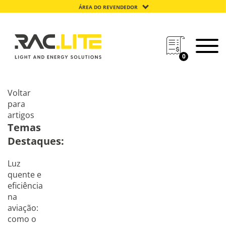
ÁREA DO REVENDEDOR
0
Voltar
para
artigos
Temas
Destaques:
Luz
quente e
eficiência
na
aviação:
como o