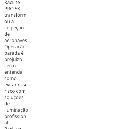
RacLite
PRO 5K
transform
ou a
inspeção
de
aeronaves
Operação
parada é
prejuízo
certo:
entenda
como
evitar esse
risco com
soluções
de
iluminação
profission
al