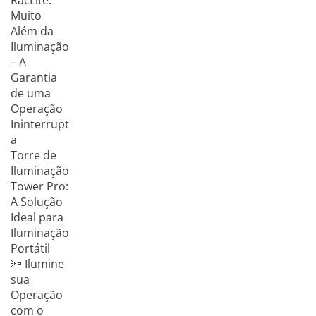
RacLite:
Muito
Além da
Iluminação
– A
Garantia
de uma
Operação
Ininterrupt
a
Torre de
Iluminação
Tower Pro:
A Solução
Ideal para
Iluminação
Portátil
🔦 Ilumine
sua
Operação
com o