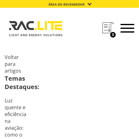
ÁREA DO REVENDEDOR
0
Voltar
para
artigos
Temas
Destaques:
Luz
quente e
eficiência
na
aviação:
como o