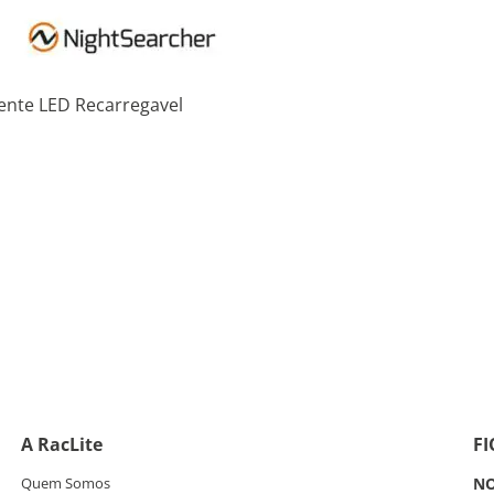
tente LED Recarregavel
A RacLite
F
Quem Somos
NO