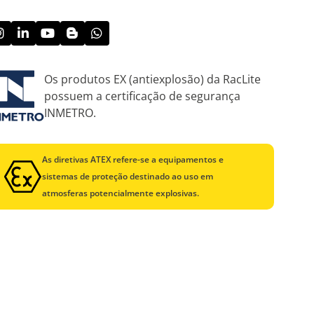
Os produtos EX (antiexplosão) da RacLite
possuem a certificação de segurança
INMETRO.
As diretivas ATEX refere-se a equipamentos e
sistemas de proteção destinado ao uso em
atmosferas potencialmente explosivas.