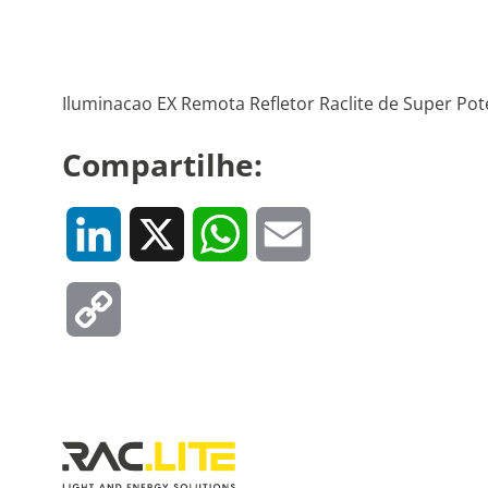
Iluminacao EX Remota Refletor Raclite de Super Po
Compartilhe:
LinkedIn
X
WhatsApp
Email
Copy
Link