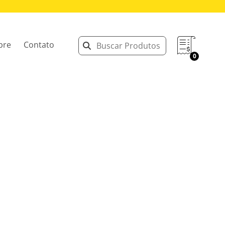
bre
Contato
0