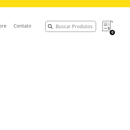
bre
Contato
0