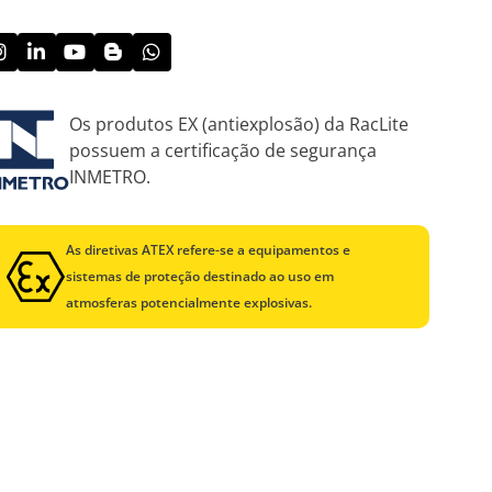
Os produtos EX (antiexplosão) da RacLite
possuem a certificação de segurança
INMETRO.
As diretivas ATEX refere-se a equipamentos e
sistemas de proteção destinado ao uso em
atmosferas potencialmente explosivas.