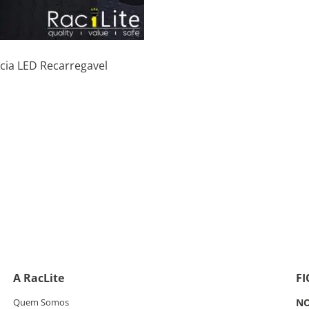
ncia LED Recarregavel
A RacLite
F
Quem Somos
NO