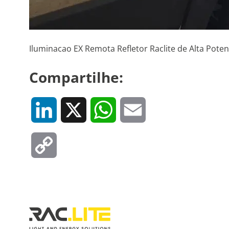
Iluminacao EX Remota Refletor Raclite de Alta Pote
Compartilhe:
LinkedIn
X
WhatsApp
Email
Copy
Link