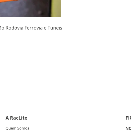
ão Rodovia Ferrovia e Tuneis
A RacLite
F
Quem Somos
NO