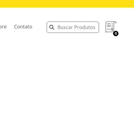
bre
Contato
0