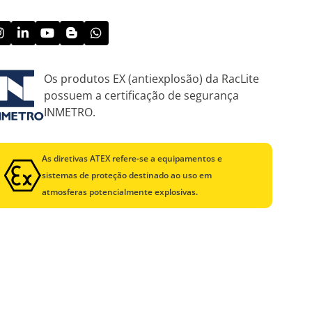
Os produtos EX (antiexplosão) da RacLite
possuem a certificação de segurança
INMETRO.
As diretivas ATEX refere-se a equipamentos e
sistemas de proteção destinado ao uso em
atmosferas potencialmente explosivas.