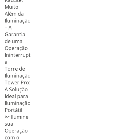
RacLite:
Muito
Além da
Iluminação
– A
Garantia
de uma
Operação
Ininterrupt
a
Torre de
Iluminação
Tower Pro:
A Solução
Ideal para
Iluminação
Portátil
🔦 Ilumine
sua
Operação
com o