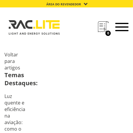
ÁREA DO REVENDEDOR
0
Voltar
para
artigos
Temas
Destaques:
Luz
quente e
eficiência
na
aviação:
como o