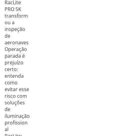
RacLite
PRO 5K
transform
ou a
inspeção
de
aeronaves
Operação
parada é
prejuízo
certo:
entenda
como
evitar esse
risco com
soluções
de
iluminação
profission
al