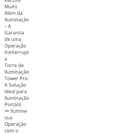
RacLite:
Muito
Além da
Iluminação
– A
Garantia
de uma
Operação
Ininterrupt
a
Torre de
Iluminação
Tower Pro:
A Solução
Ideal para
Iluminação
Portátil
🔦 Ilumine
sua
Operação
com o