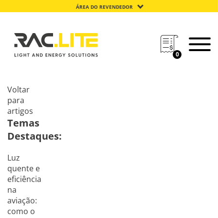
ÁREA DO REVENDEDOR
0
Voltar
para
artigos
Temas
Destaques:
Luz
quente e
eficiência
na
aviação:
como o