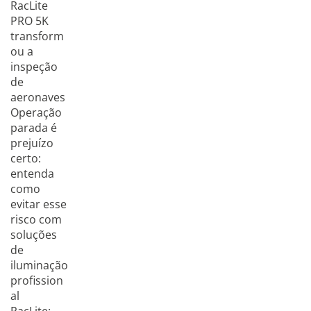
RacLite
PRO 5K
transform
ou a
inspeção
de
aeronaves
Operação
parada é
prejuízo
certo:
entenda
como
evitar esse
risco com
soluções
de
iluminação
profission
al